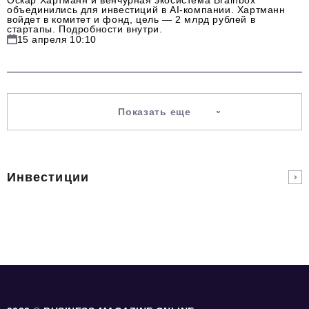
объединились для инвестиций в AI-компании. Хартманн
войдет в комитет и фонд, цель — 2 млрд рублей в
стартапы. Подробности внутри.
Телефон редакции:
+7 495 727-01-67
15 апреля 10:10
Электронные почты редакции:
Информационный отдел
info@business-magazine.online
Отдел рекламы
Показать еще
reklama@business-magazine.online
Отдел распространения/редакционная подписка
podpiska@business-magazine.online
Инвестиции
Отдел по работе с партнерами
partner@business-magazine.online