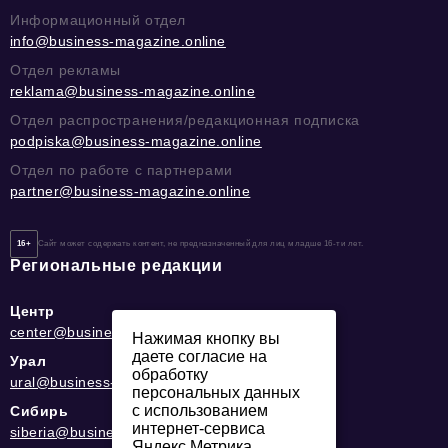
Информационный отдел
info@business-magazine.online
Отдел рекламы
reklama@business-magazine.online
Отдел распространения/редакционная подписка
podpiska@business-magazine.online
Отдел по работе с партнерами
partner@business-magazine.online
16+
Сайт может содержать контент, не предназначенный для лиц младше 16-ти лет.
Региональные редакции
Центр
center@business-magazine.online
Нажимая кнопку вы
даете согласие на
Урал
обработку
ural@business-magazine.online
персональных данных
с использованием
Сибирь
интернет-сервиса
siberia@business-magazine.online
Яндекс.Метрика,