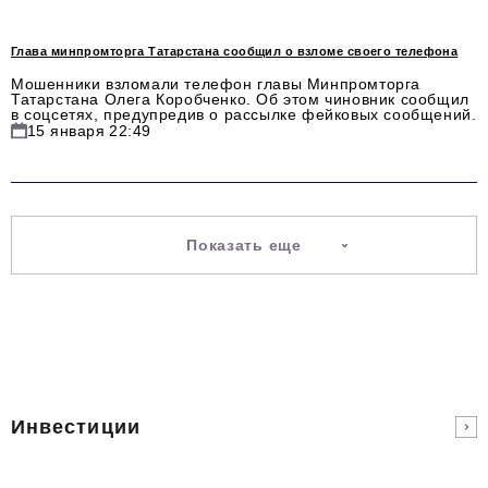
Телефон редакции:
+7 495 727-01-67
Глава минпромторга Татарстана сообщил о взломе своего телефона
Электронные почты редакции:
Мошенники взломали телефон главы Минпромторга
Татарстана Олега Коробченко. Об этом чиновник сообщил
в соцсетях, предупредив о рассылке фейковых сообщений.
Информационный отдел
15 января 22:49
info@business-magazine.online
Отдел рекламы
reklama@business-magazine.online
Отдел распространения/редакционная подписка
Показать еще
podpiska@business-magazine.online
Отдел по работе с партнерами
partner@business-magazine.online
Инвестиции