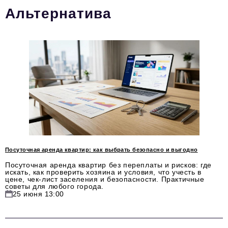
Альтернатива
Стиль жизни
Тема номера
HR
Персона номера
Инфраструктура развития
Технологии тренды
Туризм
Импортозамещение
Посуточная аренда квартир: как выбрать безопасно и выгодно
Посуточная аренда квартир без переплаты и рисков: где
Инвестиции
искать, как проверить хозяина и условия, что учесть в
цене, чек-лист заселения и безопасности. Практичные
советы для любого города.
ОПК
25 июня 13:00
Авторские материалы
Видео