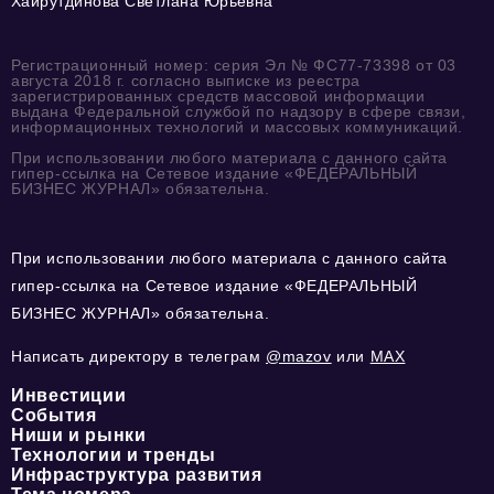
Хайрутдинова Светлана Юрьевна
Регистрационный номер: серия Эл № ФС77-73398 от 03
августа 2018 г. согласно выписке из реестра
зарегистрированных средств массовой информации
выдана Федеральной службой по надзору в сфере связи,
информационных технологий и массовых коммуникаций.
При использовании любого материала с данного сайта
гипер-ссылка на Сетевое издание «ФЕДЕРАЛЬНЫЙ
БИЗНЕС ЖУРНАЛ» обязательна.
При использовании любого материала с данного сайта
гипер-ссылка на Сетевое издание «ФЕДЕРАЛЬНЫЙ
БИЗНЕС ЖУРНАЛ» обязательна.
Написать директору в телеграм
@mazov
или
MAX
Инвестиции
События
Ниши и рынки
Технологии и тренды
Инфраструктура развития