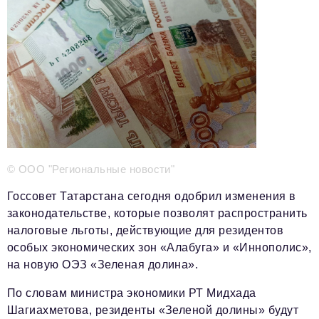
Телефон редакции:
+7 495 727-01-67
Электронные почты редакции:
Информационный отдел
info@business-magazine.online
Отдел рекламы
reklama@business-magazine.online
Отдел распространения/редакционная подписка
podpiska@business-magazine.online
© ООО "Региональные новости"
Отдел по работе с партнерами
Госсовет Татарстана сегодня одобрил изменения в
partner@business-magazine.online
законодательстве, которые позволят распространить
налоговые льготы, действующие для резидентов
особых экономических зон «Алабуга» и «Иннополис»,
на новую ОЭЗ «Зеленая долина».
По словам министра экономики РТ Мидхада
Шагиахметова, резиденты «Зеленой долины» будут