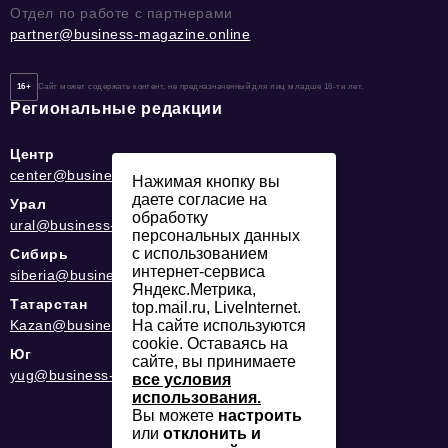
Отдел по работе с партнерами
partner@business-magazine.online
16+
Сайт может содержать контент, не предназначенный для лиц младше 16-ти лет.
Региональные редакции
Центр
center@business-magazine.online
Нажимая кнопку вы
даете согласие на
Урал
обработку
ural@business-magazine.online
персональных данных
с использованием
Сибирь
интернет-сервиса
siberia@business-magazine.online
Яндекс.Метрика,
Татарстан
top.mail.ru, LiveInternet.
На сайте используются
Kazan@business-magazine.online
cookie. Оставаясь на
Юг
сайте, вы принимаете
yug@business-magazine.online
все условия
использования.
Вы можете
настроить
или
отклонить и