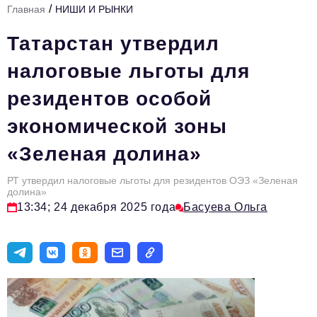
/
Главная
НИШИ И РЫНКИ
Стиль жизни
Татарстан утвердил
Тема номера
налоговые льготы для
HR
резидентов особой
Персона номера
экономической зоны
Инфраструктура развития
«Зеленая долина»
Технологии тренды
Туризм
РТ утвердил налоговые льготы для резидентов ОЭЗ «Зеленая
долина»
Импортозамещение
13:34; 24 декабря 2025 года
Басуева Ольга
Инвестиции
ОПК
Авторские материалы
Видео