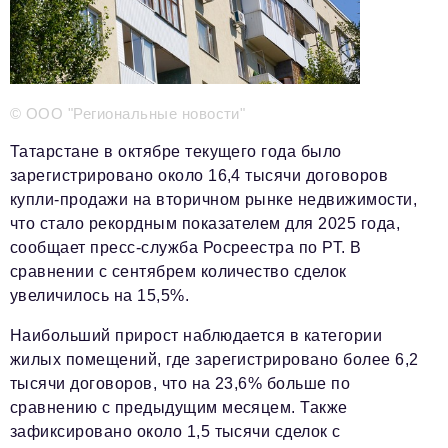
Телефон редакции:
+7 495 727-01-67
Электронные почты редакции:
Информационный отдел
© ООО "Региональные новости"
info@business-magazine.online
Татарстане в октябре текущего года было
Отдел рекламы
зарегистрировано около 16,4 тысячи договоров
reklama@business-magazine.online
купли-продажи на вторичном рынке недвижимости,
Отдел распространения/редакционная подписка
что стало рекордным показателем для 2025 года,
podpiska@business-magazine.online
сообщает пресс-служба Росреестра по РТ. В
Отдел по работе с партнерами
сравнении с сентябрем количество сделок
partner@business-magazine.online
увеличилось на 15,5%.
Наибольший прирост наблюдается в категории
жилых помещений, где зарегистрировано более 6,2
тысячи договоров, что на 23,6% больше по
сравнению с предыдущим месяцем. Также
зафиксировано около 1,5 тысячи сделок с