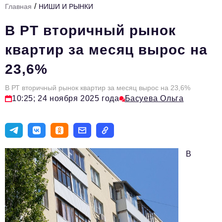
/
Главная
НИШИ И РЫНКИ
Стиль жизни
В РТ вторичный рынок
Тема номера
квартир за месяц вырос на
HR
23,6%
Персона номера
В РТ вторичный рынок квартир за месяц вырос на 23,6%
Инфраструктура развития
10:25; 24 ноября 2025 года
Басуева Ольга
Технологии тренды
Туризм
Импортозамещение
В
Инвестиции
ОПК
Авторские материалы
Видео