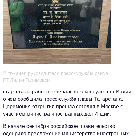
Телефон редакции:
+7 495 727-01-67
Электронные почты редакции:
Информационный отдел
info@business-magazine.online
Отдел рекламы
reklama@business-magazine.online
Отдел распространения/редакционная подписка
podpiska@business-magazine.online
© тг-канал руководителя пресс-службы раиса
РТ Лилии Галимовой
Отдел по работе с партнерами
partner@business-magazine.online
стартовала работа генерального консульства Индии,
о чем сообщила пресс-служба главы Татарстана.
Церемония открытия прошла сегодня в Москве с
участием министра иностранных дел Индии.
В начале сентября российское правительство
одобрило предложение министерства иностранных