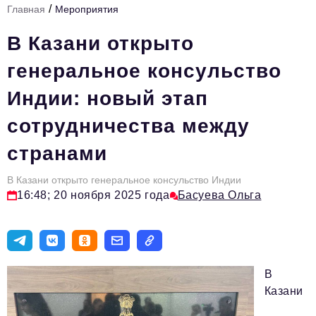
/
Главная
Мероприятия
Стиль жизни
В Казани открыто
Тема номера
генеральное консульство
HR
Индии: новый этап
Персона номера
сотрудничества между
Инфраструктура развития
странами
Технологии тренды
Туризм
В Казани открыто генеральное консульство Индии
16:48; 20 ноября 2025 года
Басуева Ольга
Импортозамещение
Инвестиции
ОПК
В
Авторские материалы
Казани
Видео