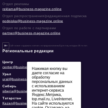
Отдел рекламы
reklama@business-magazine.online
Отдел распространения/редакционная подписка
podpiska@business-magazine.online
Отдел по работе с партнерами
partner@business-magazine.online
16+
Сайт может содержать контент, не предназначенный для лиц младше 16-ти лет.
Региональные редакции
Центр
center@business-magazine.online
Нажимая кнопку вы
даете согласие на
Урал
обработку
ural@business-magazine.online
персональных данных
с использованием
Сибирь
интернет-сервиса
siberia@business-magazine.online
Яндекс.Метрика,
Татарстан
top.mail.ru, LiveInternet.
Kazan@business-magazine.online
На сайте используются
cookie. Оставаясь на