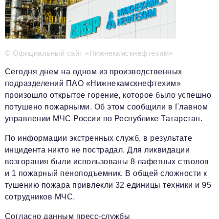
Телефон редакции:
+7 495 727-01-67
Электронные почты редакции:
© Официальный сайт «Нижнекамскнефтехим»
Информационный отдел
info@business-magazine.online
Сегодня днем на одном из производственных
Отдел рекламы
подразделений ПАО «Нижнекамскнефтехим»
reklama@business-magazine.online
произошло открытое горение, которое было успешно
Отдел распространения/редакционная подписка
потушено пожарными. Об этом сообщили в Главном
podpiska@business-magazine.online
управлении МЧС России по Республике Татарстан.
Отдел по работе с партнерами
partner@business-magazine.online
По информации экстренных служб, в результате
инцидента никто не пострадал. Для ликвидации
возгорания были использованы 8 лафетных стволов
и 1 пожарный пеноподъемник. В общей сложности к
тушению пожара привлекли 32 единицы техники и 95
сотрудников МЧС.
Согласно данным пресс-службы