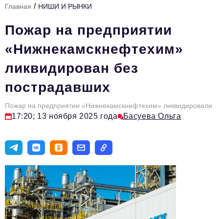
/
Главная
НИШИ И РЫНКИ
Стиль жизни
Пожар на предприятии
Тема номера
«Нижнекамскнефтехим»
HR
ликвидирован без
Персона номера
пострадавших
Инфраструктура развития
Технологии тренды
Пожар на предприятии «Нижнекамскнефтехим» ликвидировали
17:20; 13 ноября 2025 года
Басуева Ольга
Туризм
Импортозамещение
Инвестиции
ОПК
Авторские материалы
Видео