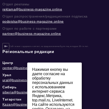
Отдел рекламы
reklama@business-magazine.online
Отдел распространения/редакционная подписка
podpiska@business-magazine.online
Отдел по работе с партнерами
partner@business-magazine.online
16+
Сайт может содержать контент, не предназначенный для лиц младше 16-ти лет.
Региональные редакции
Центр
center@business-magazine.online
Нажимая кнопку вы
даете согласие на
Урал
обработку
ural@business-magazine.online
персональных данных
с использованием
Сибирь
интернет-сервиса
siberia@business-magazine.online
Яндекс.Метрика,
Татарстан
top.mail.ru, LiveInternet.
Kazan@business-magazine.online
На сайте используются
cookie. Оставаясь на