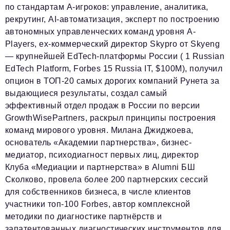
по стандартам A-игроков: управление, аналитика,
рекрутинг, AI-автоматизация, эксперт по построению
автономных управленческих команд уровня A-
Players, ex-коммерческий директор Skypro от Skyeng
— крупнейшей EdTech-платформы России ( 1 Russian
EdTech Platform, Forbes 15 Russia IT, $100M), получил
опцион в ТОП-20 самых дорогих компаний Рунета за
выдающиеся результаты, создал самый
эффективный отдел продаж в России по версии
GrowthWisePartners, раскрыл принципы построения
команд мирового уровня. Милана Джиджоева,
основатель «Академии партнерства», бизнес-
медиатор, психодиагност первых лиц, директор
Клуба «Медиации и партнерства» в Alumni БШ
Сколково, провела более 200 партнерских сессий
для собственников бизнеса, в числе клиентов
участники топ-100 Forbes, автор комплексной
методики по диагностике партнёрств и
запатентованных диагностических инструментов для