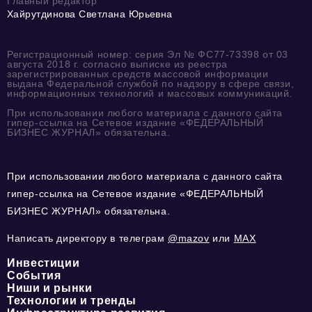
Главный редактор
Хайрутдинова Светлана Юрьевна
Регистрационный номер: серия Эл № ФС77-73398 от 03
августа 2018 г. согласно выписке из реестра
зарегистрированных средств массовой информации
выдана Федеральной службой по надзору в сфере связи,
информационных технологий и массовых коммуникаций.
При использовании любого материала с данного сайта
гипер-ссылка на Сетевое издание «ФЕДЕРАЛЬНЫЙ
БИЗНЕС ЖУРНАЛ» обязательна.
При использовании любого материала с данного сайта
гипер-ссылка на Сетевое издание «ФЕДЕРАЛЬНЫЙ
БИЗНЕС ЖУРНАЛ» обязательна.
Написать директору в телеграм
@mazov
или
MAX
Инвестиции
События
Ниши и рынки
Технологии и тренды