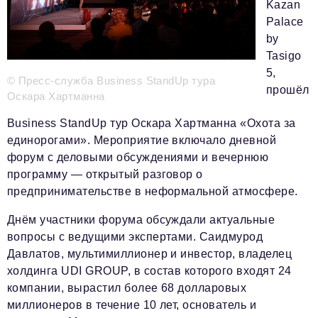
Kazan
Palace
Телефон редакции:
+7 495 727-01-67
by
Электронные почты редакции:
Tasigo
5,
Информационный отдел
© Пресс-служба Business StandUp тура
прошёл
info@business-magazine.online
Оскара Хартманна
Отдел рекламы
Business StandUp тур Оскара Хартманна «Охота за
reklama@business-magazine.online
единорогами». Мероприятие включало дневной
Отдел распространения/редакционная подписка
форум с деловыми обсуждениями и вечернюю
podpiska@business-magazine.online
программу — открытый разговор о
Отдел по работе с партнерами
предпринимательстве в неформальной атмосфере.
partner@business-magazine.online
Днём участники форума обсуждали актуальные
вопросы с ведущими экспертами. Саидмурод
Давлатов, мультимиллионер и инвестор, владелец
холдинга UDI GROUP, в состав которого входят 24
компании, вырастил более 68 долларовых
миллионеров в течение 10 лет, основатель и