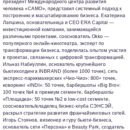
президент Международного центра развития
человека «САМО», представил системный подход к
построению и масштабированию бизнеса. Екатерина
Лапшина, основательница и CEO ERA Capital —
инвестиционной компании, занимающейся
различными проектами, сооснователь Okko —
популярного онлайн-кинотеатра, эксперт по
трансформации бизнеса, поделилась опытом участия
в проектах, связанных с цифровой трансформацией.
Ильназ Набиуллин, основатель крупнейшего
бьютихолдинга INBRAND (более 1000 точек), сеть
экспресс-парикмахерских «Чио-Чио»: 800+ точек,
коворкинг «INDI»: 50 точек, барбершопы «Big Bro»:
100 точек №4 в премиум сегменте, барбершопы
«Площадка»: 50 точек №2 в low-cost сегменте,
сооснователь/владелец бизнес-клуба СЭНСЭЙ,
раскрыл стратегии развития франчайзинговых сетей.
Игорь Стоянов, визионер и гуру бьюти-бизнеса,
основатель сети «Персона» и Beauty Park, создатель