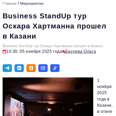
/
Главная
Мероприятия
Стиль жизни
Business StandUp тур
Тема номера
Оскара Хартманна прошел
HR
в Казани
Персона номера
Business StandUp тур Оскара Хартманна прошел в Казани
Инфраструктура развития
10:30; 05 ноября 2025 года
Басуева Ольга
Технологии тренды
Туризм
Импортозамещение
1
Инвестиции
ноября
2025
ОПК
года в
Авторские материалы
Казани,
в отеле
Видео