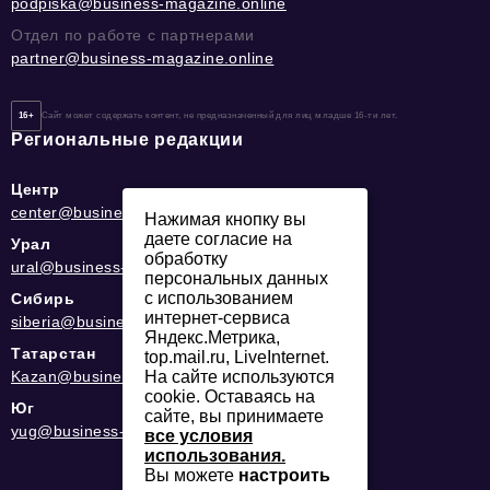
podpiska@business-magazine.online
Отдел по работе с партнерами
partner@business-magazine.online
16+
Сайт может содержать контент, не предназначенный для лиц младше 16-ти лет.
Региональные редакции
Центр
center@business-magazine.online
Нажимая кнопку вы
даете согласие на
Урал
обработку
ural@business-magazine.online
персональных данных
с использованием
Сибирь
интернет-сервиса
siberia@business-magazine.online
Яндекс.Метрика,
Татарстан
top.mail.ru, LiveInternet.
На сайте используются
Kazan@business-magazine.online
cookie. Оставаясь на
Юг
сайте, вы принимаете
yug@business-magazine.online
все условия
использования.
Вы можете
настроить