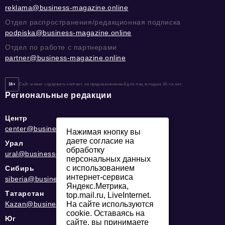
reklama@business-magazine.online
Отдел распространения/редакционная подписка
podpiska@business-magazine.online
Отдел по работе с партнерами
partner@business-magazine.online
16+
Сайт может содержать контент, не предназначенный для лиц младше 16-ти лет.
Региональные редакции
Центр
center@business-magazine.online
Нажимая кнопку вы
даете согласие на
Урал
обработку
ural@business-magazine.online
персональных данных
с использованием
Сибирь
интернет-сервиса
siberia@business-magazine.online
Яндекс.Метрика,
Татарстан
top.mail.ru, LiveInternet.
На сайте используются
Kazan@business-magazine.online
cookie. Оставаясь на
Юг
сайте, вы принимаете