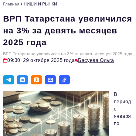
/
Главная
НИШИ И РЫНКИ
Стиль жизни
ВРП Татарстана увеличился
Тема номера
на 3% за девять месяцев
HR
2025 года
Персона номера
ВРП Татарстана увеличился на 3% за девять месяцев 2025 года
Инфраструктура развития
09:30; 29 октября 2025 года
Басуева Ольга
Технологии тренды
Туризм
Импортозамещение
В
Инвестиции
период
с
ОПК
января
Авторские материалы
по
Видео