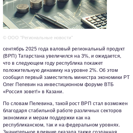
Телефон редакции:
+7 495 727-01-67
Электронные почты редакции:
Информационный отдел
© ООО "Региональные новости"
info@business-magazine.online
Отдел рекламы
сентябрь 2025 года валовый региональный продукт
reklama@business-magazine.online
(ВРП) Татарстана увеличился на 3%, и ожидается,
Отдел распространения/редакционная подписка
что в следующем году республика покажет
podpiska@business-magazine.online
положительную динамику на уровне 2%. Об этом
сообщил первый заместитель министра экономики РТ
Отдел по работе с партнерами
partner@business-magazine.online
Олег Пелевин на инвестиционном форуме ВТБ
«Россия зовет!» в Казани.
По словам Пелевина, такой рост ВРП стал возможен
благодаря стабильной работе различных секторов
экономики и мерам поддержки как на
республиканском, так и на федеральном уровнях.
Значительное влияние оказала также созданная