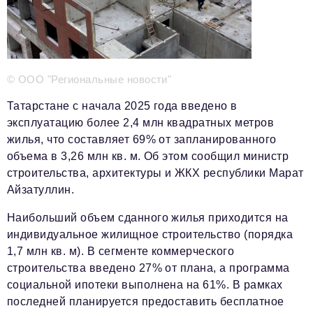
Телефон редакции:
+7 495 727-01-67
Электронные почты редакции:
Информационный отдел
© ООО "Региональные новости"
info@business-magazine.online
Татарстане с начала 2025 года введено в
Отдел рекламы
эксплуатацию более 2,4 млн квадратных метров
reklama@business-magazine.online
жилья, что составляет 69% от запланированного
Отдел распространения/редакционная подписка
объема в 3,26 млн кв. м. Об этом сообщил министр
podpiska@business-magazine.online
строительства, архитектуры и ЖКХ республики Марат
Отдел по работе с партнерами
Айзатуллин.
partner@business-magazine.online
Наибольший объем сданного жилья приходится на
индивидуальное жилищное строительство (порядка
1,7 млн кв. м). В сегменте коммерческого
строительства введено 27% от плана, а программа
социальной ипотеки выполнена на 61%. В рамках
последней планируется предоставить бесплатное