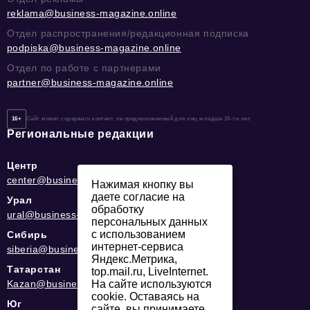
reklama@business-magazine.online
Отдел распространения/редакционная подписка
podpiska@business-magazine.online
Отдел по работе с партнерами
partner@business-magazine.online
16+
Сайт может содержать контент, не предназначенный для лиц младше 16-ти лет.
Региональные редакции
Центр
center@business-magazine.online
Нажимая кнопку вы
даете согласие на
Урал
обработку
ural@business-magazine.online
персональных данных
с использованием
Сибирь
интернет-сервиса
siberia@business-magazine.online
Яндекс.Метрика,
Татарстан
top.mail.ru, LiveInternet.
Kazan@business-magazine.online
На сайте используются
cookie. Оставаясь на
Юг
сайте, вы принимаете