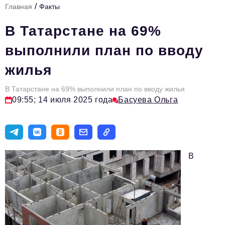
/
Главная
Факты
Стиль жизни
В Татарстане на 69%
Тема номера
выполнили план по вводу
HR
жилья
Персона номера
В Татарстане на 69% выполнили план по вводу жилья
Инфраструктура развития
09:55; 14 июля 2025 года
Басуева Ольга
Технологии тренды
Туризм
Импортозамещение
В
Инвестиции
ОПК
Авторские материалы
Видео