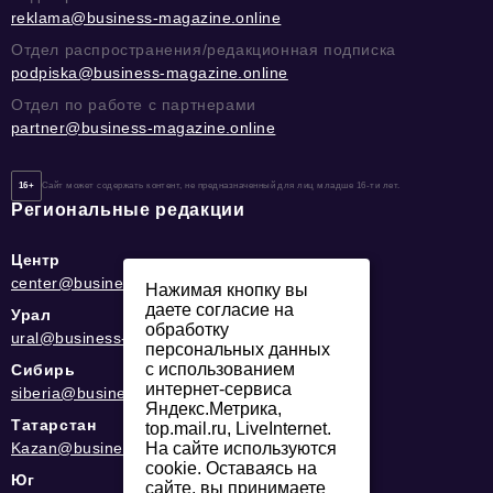
reklama@business-magazine.online
Отдел распространения/редакционная подписка
podpiska@business-magazine.online
Отдел по работе с партнерами
partner@business-magazine.online
16+
Сайт может содержать контент, не предназначенный для лиц младше 16-ти лет.
Региональные редакции
Центр
center@business-magazine.online
Нажимая кнопку вы
даете согласие на
Урал
обработку
ural@business-magazine.online
персональных данных
с использованием
Сибирь
интернет-сервиса
siberia@business-magazine.online
Яндекс.Метрика,
Татарстан
top.mail.ru, LiveInternet.
На сайте используются
Kazan@business-magazine.online
cookie. Оставаясь на
Юг
сайте, вы принимаете