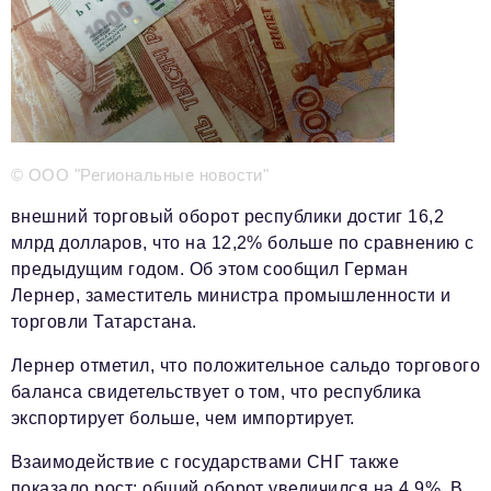
Телефон редакции:
+7 495 727-01-67
Электронные почты редакции:
Информационный отдел
info@business-magazine.online
© ООО "Региональные новости"
Отдел рекламы
reklama@business-magazine.online
внешний торговый оборот республики достиг 16,2
Отдел распространения/редакционная подписка
млрд долларов, что на 12,2% больше по сравнению с
podpiska@business-magazine.online
предыдущим годом. Об этом сообщил Герман
Отдел по работе с партнерами
Лернер, заместитель министра промышленности и
partner@business-magazine.online
торговли Татарстана.
Лернер отметил, что положительное сальдо торгового
баланса свидетельствует о том, что республика
экспортирует больше, чем импортирует.
Взаимодействие с государствами СНГ также
показало рост: общий оборот увеличился на 4,9%. В