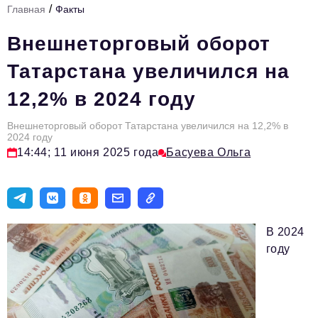
/
Главная
Факты
Стиль жизни
Внешнеторговый оборот
Тема номера
Татарстана увеличился на
HR
12,2% в 2024 году
Персона номера
Внешнеторговый оборот Татарстана увеличился на 12,2% в
Инфраструктура развития
2024 году
14:44; 11 июня 2025 года
Басуева Ольга
Технологии тренды
Туризм
Импортозамещение
В 2024
Инвестиции
году
ОПК
Авторские материалы
Видео