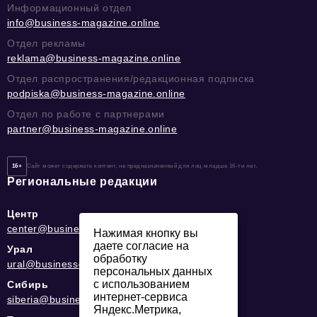
Информационный отдел
info@business-magazine.online
Отдел рекламы
reklama@business-magazine.online
Отдел распространения/редакционная подписка
podpiska@business-magazine.online
Отдел по работе с партнерами
partner@business-magazine.online
16+
Сайт может содержать контент, не предназначенный для лиц младше 16-ти лет.
Региональные редакции
Центр
center@business-magazine.online
Нажимая кнопку вы
даете согласие на
Урал
обработку
ural@business-magazine.online
персональных данных
с использованием
Сибирь
интернет-сервиса
siberia@business-magazine.online
Яндекс.Метрика,