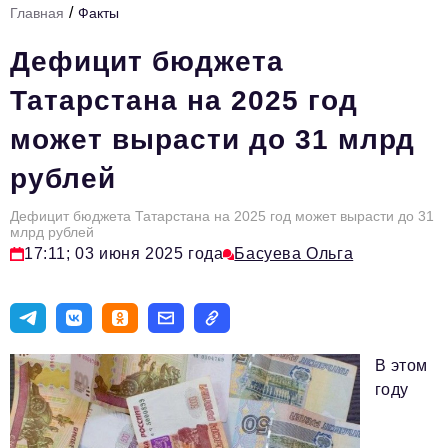
/
Главная
Факты
Стиль жизни
Дефицит бюджета
Тема номера
Татарстана на 2025 год
HR
может вырасти до 31 млрд
Персона номера
рублей
Инфраструктура развития
Технологии тренды
Дефицит бюджета Татарстана на 2025 год может вырасти до 31
млрд рублей
17:11; 03 июня 2025 года
Басуева Ольга
Туризм
Импортозамещение
Инвестиции
В этом
ОПК
году
Авторские материалы
Видео