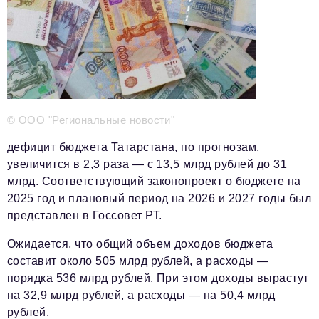
Телефон редакции:
+7 495 727-01-67
Электронные почты редакции:
Информационный отдел
info@business-magazine.online
Отдел рекламы
© ООО "Региональные новости"
reklama@business-magazine.online
дефицит бюджета Татарстана, по прогнозам,
Отдел распространения/редакционная подписка
увеличится в 2,3 раза — с 13,5 млрд рублей до 31
podpiska@business-magazine.online
млрд. Соответствующий законопроект о бюджете на
Отдел по работе с партнерами
2025 год и плановый период на 2026 и 2027 годы был
partner@business-magazine.online
представлен в Госсовет РТ.
Ожидается, что общий объем доходов бюджета
составит около 505 млрд рублей, а расходы —
порядка 536 млрд рублей. При этом доходы вырастут
на 32,9 млрд рублей, а расходы — на 50,4 млрд
рублей.