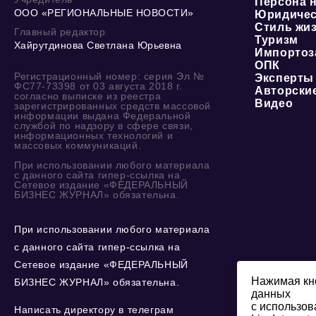
Персона 
ООО «РЕГИОНАЛЬНЫЕ НОВОСТИ»
Юридичес
Стиль жи
Главный редактор
Туризм
Хайрутдинова Светлана Юрьевна
Импортоз
ОПК
Регистрационный номер: серия Эл №
Эксперты
ФС77-73398 от 03 августа 2018 г.
Авторски
согласно выписке из реестра
Видео
зарегистрированных средств массовой
информации выдана Федеральной
службой по надзору в сфере связи,
информационных технологий и
массовых коммуникаций.
При использовании любого материала
с данного сайта гипер-ссылка на
Сетевое издание «ФЕДЕРАЛЬНЫЙ
БИЗНЕС ЖУРНАЛ» обязательна.
При использовании любого материала
с данного сайта гипер-ссылка на
Сетевое издание «ФЕДЕРАЛЬНЫЙ
Нажимая кно
БИЗНЕС ЖУРНАЛ» обязательна.
данных
с использов
Написать директору в телеграм