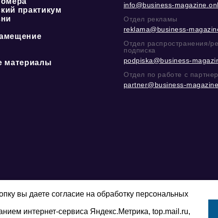
номера
info@business-magazine.onl
кий практикум
зни
Отдел рекламы
reklama@business-magazine
амещение
Отдел распространения/р
подписка
podpiska@business-magazin
е материалы
Отдел по работе с партне
partner@business-magazine
пку вы даете согласие на обработку персональных
анием интернет-сервиса Яндекс.Метрика, top.mail.ru,