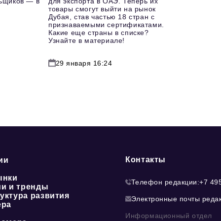
льщиков — в
для экспорта в ОАЭ. Теперь их
товары смогут выйти на рынок
Дубая, став частью 18 стран с
признаваемыми сертификатами.
Какие еще страны в списке?
Узнайте в материале!
29 января 16:24
Контакты
ии
ынки
Телефон редакции:
+7 49
ии и тренды
уктура развития
Электронные почты реда
ера
Информационный отдел