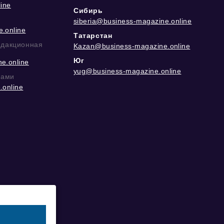
ine
Сибирь
siberia@business-magazine.online
.online
Татарстан
едакционная
Kazan@business-magazine.online
Юг
e.online
yug@business-magazine.online
рами
.online