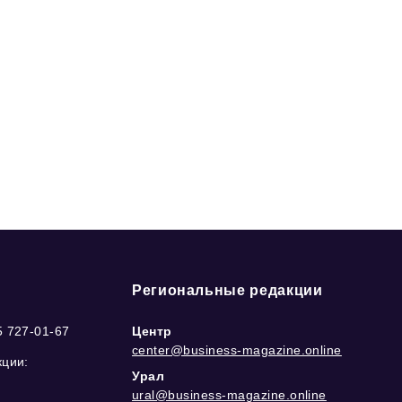
Региональные редакции
5 727-01-67
Центр
center@business-magazine.online
кции:
Урал
ural@business-magazine.online