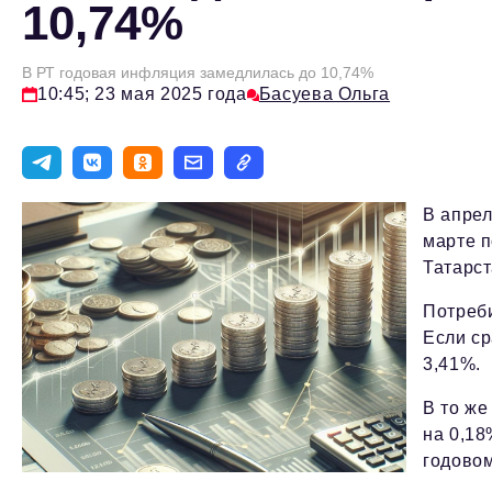
10,74%
В РТ годовая инфляция замедлилась до 10,74%
10:45; 23 мая 2025 года
Басуева Ольга
В апрел
марте п
Татарст
Потреби
Если ср
3,41%.
В то же
на 0,18
годовом