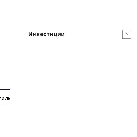
Инвестиции
тиль жизни
Тема номера
HR
Персона номера