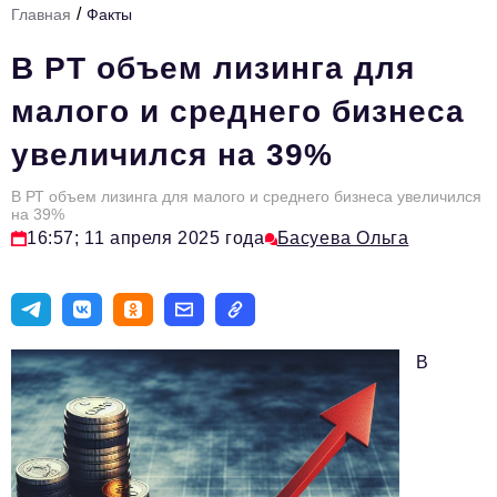
/
Главная
Факты
Стиль жизни
В РТ объем лизинга для
Тема номера
малого и среднего бизнеса
HR
увеличился на 39%
Персона номера
В РТ объем лизинга для малого и среднего бизнеса увеличился
Инфраструктура развития
на 39%
16:57; 11 апреля 2025 года
Басуева Ольга
Технологии тренды
Туризм
Импортозамещение
В
Инвестиции
ОПК
Авторские материалы
Видео