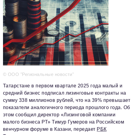
Телефон редакции:
+7 495 727-01-67
Электронные почты редакции:
Информационный отдел
info@business-magazine.online
Отдел рекламы
reklama@business-magazine.online
Отдел распространения/редакционная подписка
podpiska@business-magazine.online
© ООО "Региональные новости"
Отдел по работе с партнерами
partner@business-magazine.online
Татарстане в первом квартале 2025 года малый и
средний бизнес подписал лизинговые контракты на
сумму 338 миллионов рублей, что на 39% превышает
показатели аналогичного периода прошлого года. Об
этом сообщил директор «Лизинговой компании
малого бизнеса РТ» Тимур Гумеров на Российском
венчурном форуме в Казани, передает
РБК