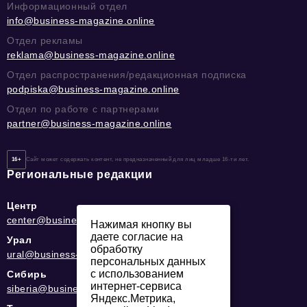
Информационный отдел
info@business-magazine.online
Отдел рекламы
reklama@business-magazine.online
Отдел распространения/редакционная подписка
podpiska@business-magazine.online
Отдел по работе с партнерами
partner@business-magazine.online
16+
Сайт может содержать контент, не предназначенный для лиц младше 16-ти лет.
Региональные редакции
Центр
center@business-magazine.online
Нажимая кнопку вы
даете согласие на
Урал
обработку
ural@business-magazine.online
персональных данных
с использованием
Сибирь
интернет-сервиса
siberia@business-magazine.online
Яндекс.Метрика,