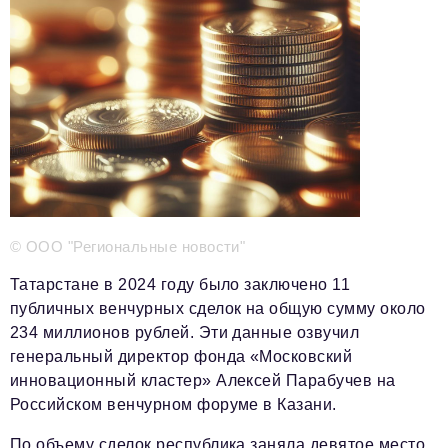
Телефон редакции:
+7 495 727-01-67
Электронные почты редакции:
Информационный отдел
info@business-magazine.online
Отдел рекламы
reklama@business-magazine.online
Отдел распространения/редакционная подписка
podpiska@business-magazine.online
© ООО "Региональные новости"
Отдел по работе с партнерами
partner@business-magazine.online
Татарстане в 2024 году было заключено 11
публичных венчурных сделок на общую сумму около
234 миллионов рублей. Эти данные озвучил
генеральный директор фонда «Московский
инновационный кластер» Алексей Парабучев на
Российском венчурном форуме в Казани.
По объему сделок республика заняла девятое место