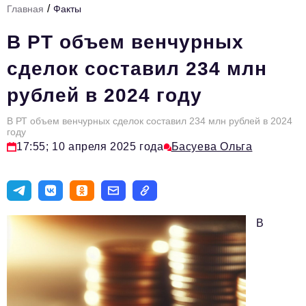
/
Главная
Факты
Стиль жизни
В РТ объем венчурных
Тема номера
сделок составил 234 млн
HR
рублей в 2024 году
Персона номера
В РТ объем венчурных сделок составил 234 млн рублей в 2024
Инфраструктура развития
году
17:55; 10 апреля 2025 года
Басуева Ольга
Технологии тренды
Туризм
Импортозамещение
В
Инвестиции
ОПК
Авторские материалы
Видео