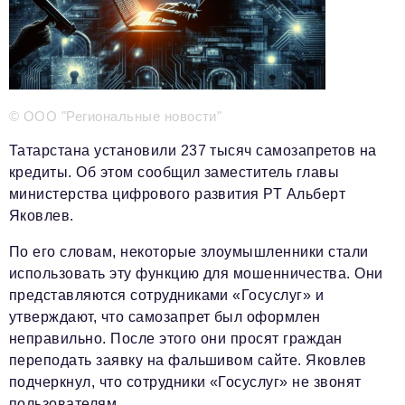
Телефон редакции:
+7 495 727-01-67
Электронные почты редакции:
Информационный отдел
© ООО "Региональные новости"
info@business-magazine.online
Отдел рекламы
Татарстана установили 237 тысяч самозапретов на
reklama@business-magazine.online
кредиты. Об этом сообщил заместитель главы
Отдел распространения/редакционная подписка
министерства цифрового развития РТ Альберт
podpiska@business-magazine.online
Яковлев.
Отдел по работе с партнерами
По его словам, некоторые злоумышленники стали
partner@business-magazine.online
использовать эту функцию для мошенничества. Они
представляются сотрудниками «Госуслуг» и
утверждают, что самозапрет был оформлен
неправильно. После этого они просят граждан
переподать заявку на фальшивом сайте. Яковлев
подчеркнул, что сотрудники «Госуслуг» не звонят
пользователям.