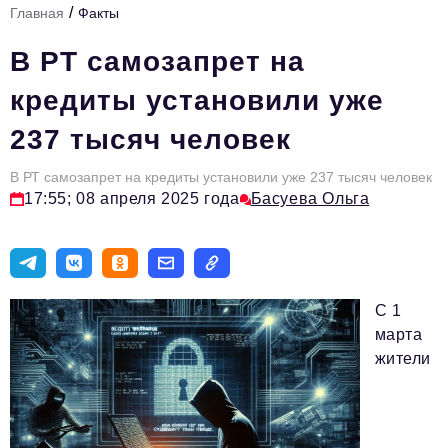
/
Главная
Факты
Стиль жизни
В РТ самозапрет на
Тема номера
кредиты установили уже
HR
237 тысяч человек
Персона номера
В РТ самозапрет на кредиты установили уже 237 тысяч человек
Инфраструктура развития
17:55; 08 апреля 2025 года
Басуева Ольга
Технологии тренды
Туризм
Импортозамещение
С 1
Инвестиции
марта
жители
ОПК
Авторские материалы
Видео