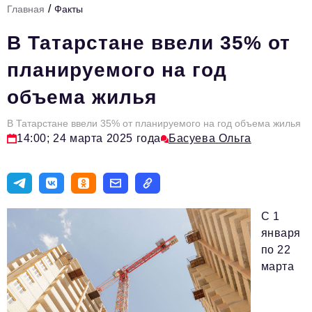
/
Главная
Факты
Стиль жизни
В Татарстане ввели 35% от
Тема номера
планируемого на год
HR
объема жилья
Персона номера
В Татарстане ввели 35% от планируемого на год объема жилья
Инфраструктура развития
14:00; 24 марта 2025 года
Басуева Ольга
Технологии тренды
Туризм
Импортозамещение
С 1
Инвестиции
января
по 22
ОПК
марта
Авторские материалы
Видео