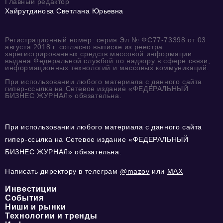
Главный редактор
Хайрутдинова Светлана Юрьевна
Регистрационный номер: серия Эл № ФС77-73398 от 03
августа 2018 г. согласно выписке из реестра
зарегистрированных средств массовой информации
выдана Федеральной службой по надзору в сфере связи,
информационных технологий и массовых коммуникаций.
При использовании любого материала с данного сайта
гипер-ссылка на Сетевое издание «ФЕДЕРАЛЬНЫЙ
БИЗНЕС ЖУРНАЛ» обязательна.
При использовании любого материала с данного сайта
гипер-ссылка на Сетевое издание «ФЕДЕРАЛЬНЫЙ
БИЗНЕС ЖУРНАЛ» обязательна.
Написать директору в телеграм
@mazov
или
MAX
Инвестиции
События
Ниши и рынки
Технологии и тренды