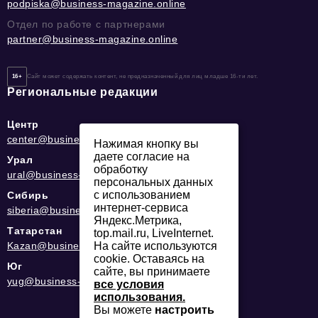
podpiska@business-magazine.online
Отдел по работе с партнерами
partner@business-magazine.online
16+
Сайт может содержать контент, не предназначенный для лиц младше 16-ти лет.
Региональные редакции
Центр
center@business-magazine.online
Нажимая кнопку вы
даете согласие на
Урал
обработку
ural@business-magazine.online
персональных данных
с использованием
Сибирь
интернет-сервиса
siberia@business-magazine.online
Яндекс.Метрика,
Татарстан
top.mail.ru, LiveInternet.
На сайте используются
Kazan@business-magazine.online
cookie. Оставаясь на
Юг
сайте, вы принимаете
yug@business-magazine.online
все условия
использования.
Вы можете
настроить