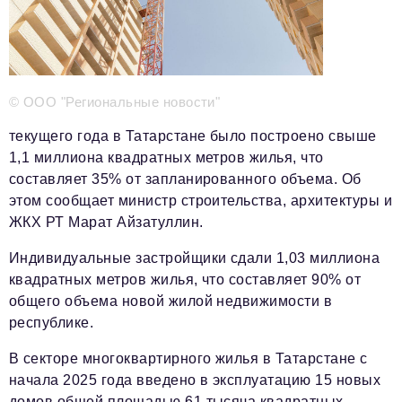
Телефон редакции:
+7 495 727-01-67
Электронные почты редакции:
Информационный отдел
© ООО "Региональные новости"
info@business-magazine.online
текущего года в Татарстане было построено свыше
Отдел рекламы
1,1 миллиона квадратных метров жилья, что
reklama@business-magazine.online
составляет 35% от запланированного объема. Об
Отдел распространения/редакционная подписка
этом сообщает министр строительства, архитектуры и
podpiska@business-magazine.online
ЖКХ РТ Марат Айзатуллин.
Отдел по работе с партнерами
partner@business-magazine.online
Индивидуальные застройщики сдали 1,03 миллиона
квадратных метров жилья, что составляет 90% от
общего объема новой жилой недвижимости в
республике.
В секторе многоквартирного жилья в Татарстане с
начала 2025 года введено в эксплуатацию 15 новых
домов общей площадью 61 тысяча квадратных