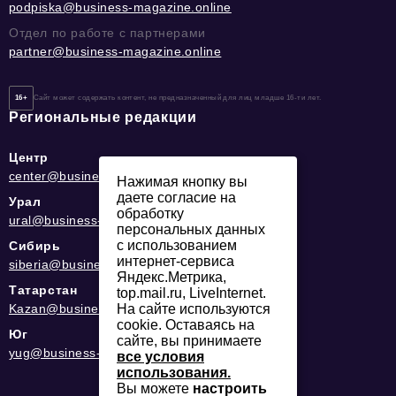
podpiska@business-magazine.online
Отдел по работе с партнерами
partner@business-magazine.online
16+
Сайт может содержать контент, не предназначенный для лиц младше 16-ти лет.
Региональные редакции
Центр
center@business-magazine.online
Нажимая кнопку вы
даете согласие на
Урал
обработку
ural@business-magazine.online
персональных данных
с использованием
Сибирь
интернет-сервиса
siberia@business-magazine.online
Яндекс.Метрика,
Татарстан
top.mail.ru, LiveInternet.
На сайте используются
Kazan@business-magazine.online
cookie. Оставаясь на
Юг
сайте, вы принимаете
yug@business-magazine.online
все условия
использования.
Вы можете
настроить