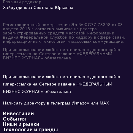
Главный редактор
Хайрутдинова Светлана Юрьевна
Регистрационный номер: серия Эл № ФС77-73398 от 03
августа 2018 г. согласно выписке из реестра
зарегистрированных средств массовой информации
выдана Федеральной службой по надзору в сфере связи,
информационных технологий и массовых коммуникаций.
При использовании любого материала с данного сайта
гипер-ссылка на Сетевое издание «ФЕДЕРАЛЬНЫЙ
БИЗНЕС ЖУРНАЛ» обязательна.
При использовании любого материала с данного сайта
гипер-ссылка на Сетевое издание «ФЕДЕРАЛЬНЫЙ
БИЗНЕС ЖУРНАЛ» обязательна.
Написать директору в телеграм
@mazov
или
MAX
Инвестиции
События
Ниши и рынки
Технологии и тренды