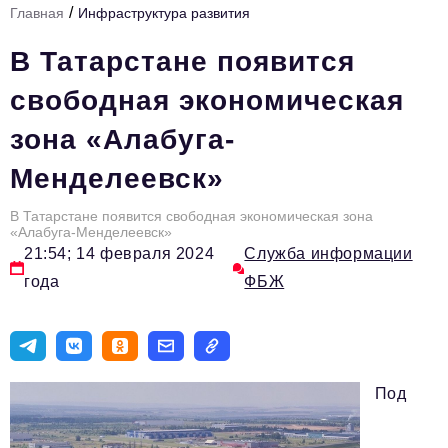
/
Главная
Инфраструктура развития
Стиль жизни
В Татарстане появится
Тема номера
свободная экономическая
HR
зона «Алабуга-
Персона номера
Менделеевск»
Инфраструктура развития
Технологии тренды
В Татарстане появится свободная экономическая зона
«Алабуга-Менделеевск»
21:54; 14 февраля 2024
Служба информации
Туризм
года
ФБЖ
Импортозамещение
Инвестиции
ОПК
Под
Авторские материалы
Видео