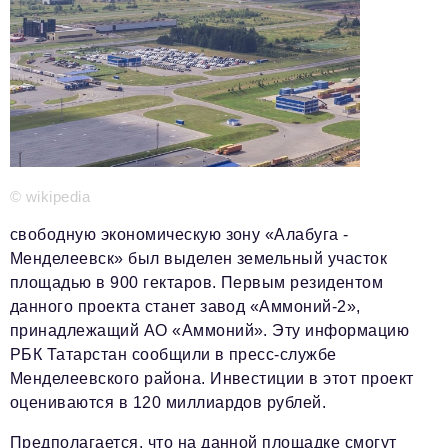
Телефон редакции:
+7 495 727-01-67
Электронные почты редакции:
Информационный отдел
info@business-magazine.online
Отдел рекламы
reklama@business-magazine.online
© wikipedia
Отдел распространения/редакционная подписка
podpiska@business-magazine.online
свободную экономическую зону «Алабуга -
Менделеевск» был выделен земельный участок
Отдел по работе с партнерами
partner@business-magazine.online
площадью в 900 гектаров. Первым резидентом
данного проекта станет завод «Аммоний-2»,
принадлежащий АО «Аммоний». Эту информацию
РБК Татарстан сообщили в пресс-службе
Менделеевского района. Инвестиции в этот проект
оцениваются в 120 миллиардов рублей.
Предполагается, что на данной площадке смогут